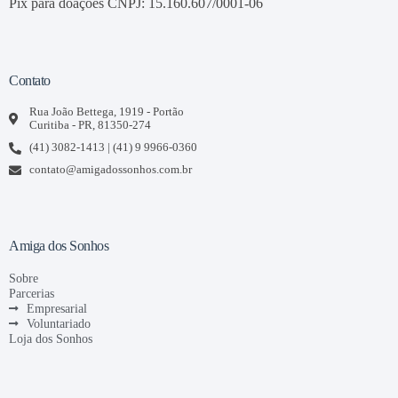
Pix para doações CNPJ: 15.160.607/0001-06
Contato
Rua João Bettega, 1919 - Portão
Curitiba - PR, 81350-274
(41) 3082-1413 | (41) 9 9966-0360
contato@amigadossonhos.com.br
Amiga dos Sonhos
Sobre
Parcerias
Empresarial
Voluntariado
Loja dos Sonhos