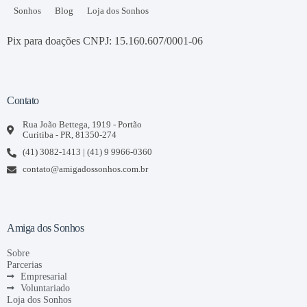
Sonhos
Blog
Loja dos Sonhos
Pix para doações CNPJ: 15.160.607/0001-06
Contato
Rua João Bettega, 1919 - Portão
Curitiba - PR, 81350-274
(41) 3082-1413 | (41) 9 9966-0360
contato@amigadossonhos.com.br
Amiga dos Sonhos
Sobre
Parcerias
Empresarial
Voluntariado
Loja dos Sonhos