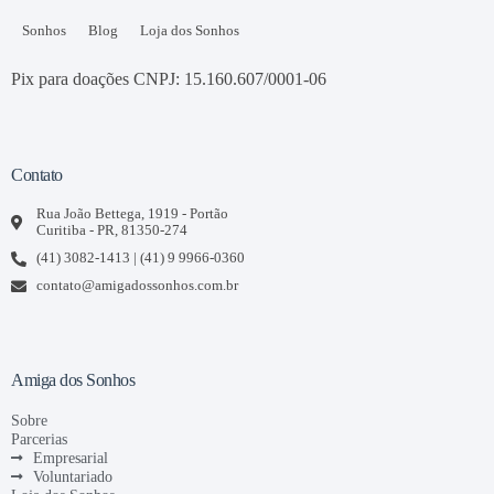
Sonhos
Blog
Loja dos Sonhos
Pix para doações CNPJ: 15.160.607/0001-06
Contato
Rua João Bettega, 1919 - Portão
Curitiba - PR, 81350-274
(41) 3082-1413 | (41) 9 9966-0360
contato@amigadossonhos.com.br
Amiga dos Sonhos
Sobre
Parcerias
Empresarial
Voluntariado