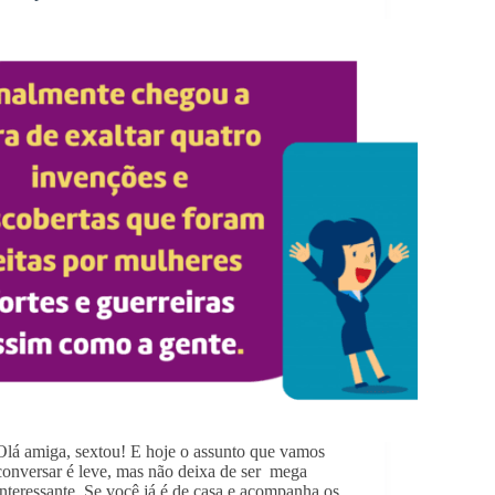
Olá amiga, sextou! E hoje o assunto que vamos
conversar é leve, mas não deixa de ser mega
interessante. Se você já é de casa e acompanha os