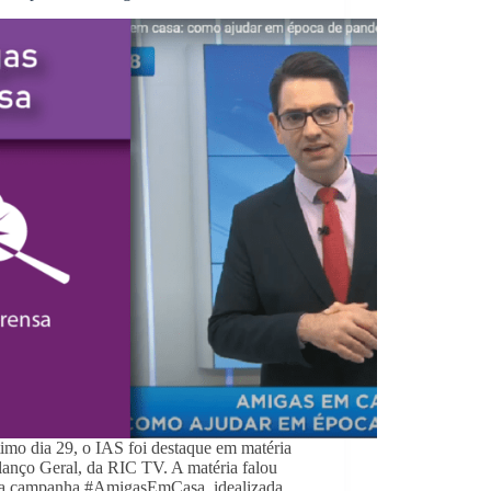
imo dia 29, o IAS foi destaque em matéria
lanço Geral, da RIC TV. A matéria falou
 a campanha #AmigasEmCasa, idealizada