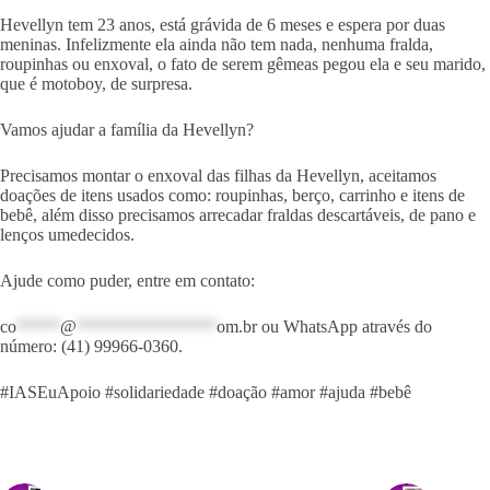
Hevellyn tem 23 anos, está grávida de 6 meses e espera por duas
meninas. Infelizmente ela ainda não tem nada, nenhuma fralda,
roupinhas ou enxoval, o fato de serem gêmeas pegou ela e seu marido,
que é motoboy, de surpresa.
Vamos ajudar a família da Hevellyn?
Precisamos montar o enxoval das filhas da Hevellyn, aceitamos
doações de itens usados como: roupinhas, berço, carrinho e itens de
bebê, além disso precisamos arrecadar fraldas descartáveis, de pano e
lenços umedecidos.
Ajude como puder, entre em contato:
co
*****
@
****************
om.br
ou WhatsApp através do
número: (41) 99966-0360.
#IASEuApoio #solidariedade #doação #amor #ajuda #bebê