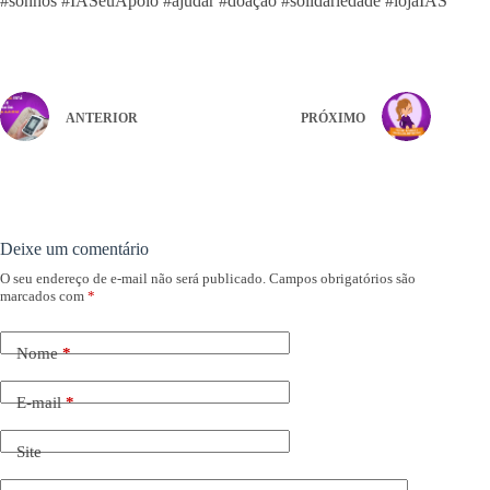
#sonhos #IASeuApoio #ajudar #doação #solidariedade #lojaIAS
ANTERIOR
PRÓXIMO
Deixe um comentário
O seu endereço de e-mail não será publicado.
Campos obrigatórios são
marcados com
*
Nome
*
E-mail
*
Site