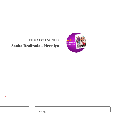
PRÓXIMO
SONHO
Sonho Realizado - Hevellyn
com
*
Site